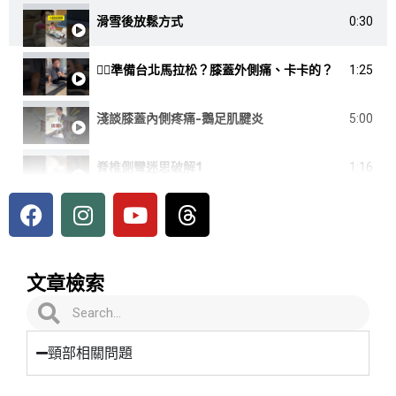
滑雪後放鬆方式
0:30
🏃‍♂️準備台北馬拉松？膝蓋外側痛、卡卡的？
1:25
淺談膝蓋內側疼痛-鵝足肌腱炎
5:00
脊椎側彎迷思破解1
1:16
F
I
Y
T
📝從打球膝蓋受傷，到恢復甚至進步到能硬舉的過程
1:27
a
n
o
h
c
s
u
r
e
t
t
e
40歲後肌力每10年下降8～10%，70歲後加速流失——您關心的家人，可能正在悄悄改變
1:11
文章檢索
b
a
u
a
搜
o
g
b
d
搜
孕產婦的水腫與疼痛問題
1:30
尋
o
r
e
s
尋
k
a
頸部相關問題
健身教練手腕受傷復原過程｜TRISHA WENG 的物理治療紀錄｜連邦物理治療所實錄
0:59
m