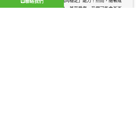
與生俱來的「動態神經肌肉穩定」能力！然而，隨著成
聯絡我們
長、生活習慣、姿勢不良，甚至受傷，我們可能會漸漸
遺忘這些天生的動作模式，導致身體出現各種疼痛、無
力，甚至影響運動表現。 「DNS動態神經肌肉穩定術」
正是透過模仿嬰兒的發展動作，重新喚醒大腦與肌肉的
連結，讓身體找回最原始、最有效率的穩定與動作模
式。它不僅能幫助你改善長期困擾的慢性疼痛，更能提
升運動表現，讓你無論是日常生活還是運動場上，都能
更自在、更有自信。
Read More →