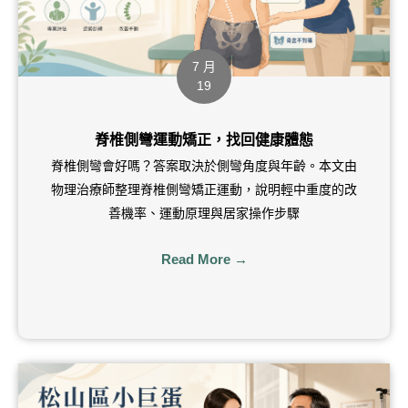
✨️小資省錢，不要去按摩啦！5種滾筒全身放鬆動作，最後一個也太神了吧！
1:00
運動傷害復健-腳踝扭傷
0:50
7 月
19
有下背痛的問題嗎？
0:57
脊椎側彎運動矯正，找回健康體態
現代文明病的大救星！痛痛病都飛走
0:59
脊椎側彎會好嗎？答案取決於側彎角度與年齡。本文由
物理治療師整理脊椎側彎矯正運動，說明輕中重度的改
您的肩膀會莫名疼痛嗎？
1:00
善機率、運動原理與居家操作步驟
您的手肘、手腕、手掌、手指會莫名疼痛嗎？
0:33
Read More →
膝蓋、大腿、小腿總是莫名其妙痛嗎？
0:45
您有肩頸痠痛問題嗎？
1:01
您的腳踝、腳底、腳跟會莫名疼痛嗎？
0:58