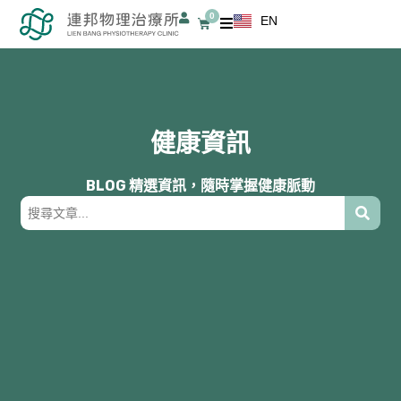
跳
0
EN
購
至
物
籃
主
要
內
容
健康資訊
BLOG 精選資訊，隨時掌握健康脈動