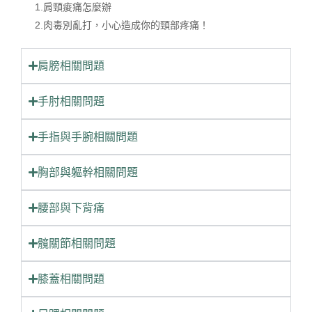
1.肩頸痠痛怎麼辦
我有脊椎側彎嗎？
0:39
2.肉毒別亂打，小心造成你的頸部疼痛！
👀看起來跨寬，可能不是真的骨盆寬！
0:42
肩膀相關問題
現代文明病的大救星！痛痛病都飛走
0:59
手肘相關問題
【連邦物理治療所 × 石牌里社區講座】｜肌少症與疼痛怎麼辦？｜石牌里好厝邊健康行 銀髮照護社區講座實錄
0:33
手指與手腕相關問題
✨筋膜、肌肉大哉問！筋膜刀×運動按摩 第三集 #筋膜刀 #筋膜放鬆 #運動按摩 #物理治療 #連邦物理治療所 #台北小巨蛋
0:27
胸部與軀幹相關問題
🧠 健身教練也會腰痛？找出問題根源是關鍵！
1:20
腰部與下背痛
📍【在辦公室也能做的假跨寬動作】
1:29
髖關節相關問題
膝蓋相關問題
【👣 坐著也能練習的扁平足訓練】
0:59