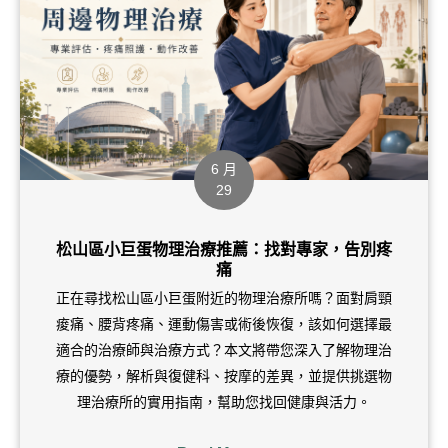
沈浸式深層物理治療✨
0:31
【顱薦椎治療 Q&A】🎥
0:37
您的骨盆、鼠蹊部會莫名疼痛嗎？
0:33
6 月
29
教大家兩個簡單的居家運動，超前部署，預防肌症！
0:36
松山區小巨蛋物理治療推薦：找對專家，告別疼
痛
正在尋找松山區小巨蛋附近的物理治療所嗎？面對肩頸
痠痛、腰背疼痛、運動傷害或術後恢復，該如何選擇最
適合的治療師與治療方式？本文將帶您深入了解物理治
療的優勢，解析與復健科、按摩的差異，並提供挑選物
理治療所的實用指南，幫助您找回健康與活力。