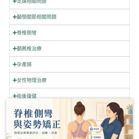
足踝相關問題
📦 六角槓硬舉：從設計看出力學優勢
0:37
顳顎關節相關問題
🦾 肩胛控制的關鍵肌群：前鋸肌
0:20
脊椎側彎
💢辦公室腰痠背痛，一坐就是一整天？
1:30
顱薦椎治療
【骨盆前傾=太緊繃活動度問題？可以考慮動作訓練】
1:07
孕產婦
✨孕婦友善！三個動作幫您和寶寶變健康 #孕婦運動 #物理治療 #健康孕期 #孕媽咪 #懷孕 #孕婦 #台北小巨蛋 #連邦物理治療所
0:14
女性物理治療
骨盆前傾會害你凸小腹！
0:28
術後復健
這裡痛怎麼按摩都沒用？
0:41
物理治療知識
一日不按摩便覺面目可憎？治療師讓你知道運動按摩的重要性！
0:27
神經物理治療