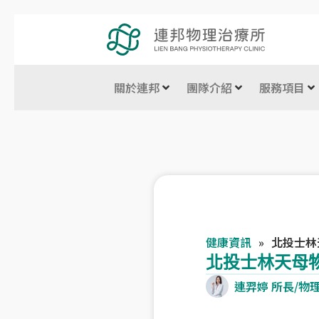
跳
至
主
要
關於連邦
團隊介紹
服務項目
內
容
健康資訊
»
北投士林
北投士林天母
連羿婷 所長/物