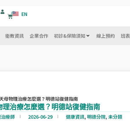
EN
0
購
物
籃
衛教資訊
企業合作
初診&保險須知
線上預約
班
天母物理治療怎麼選？明德站復健指南
物理治療怎麼選？明德站復健指南
理治療師
2026-06-29
健康資訊
,
明德分院
,
未分類