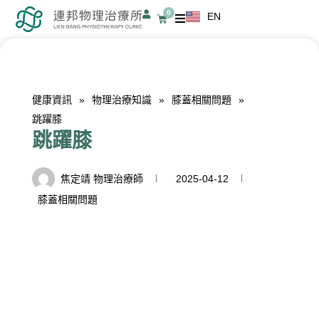
跳
0
EN
購
至
物
籃
主
要
內
健康資訊
»
物理治療知識
»
膝蓋相關問題
»
容
跳躍膝
跳躍膝
焦定靖 物理治療師
2025-04-12
膝蓋相關問題