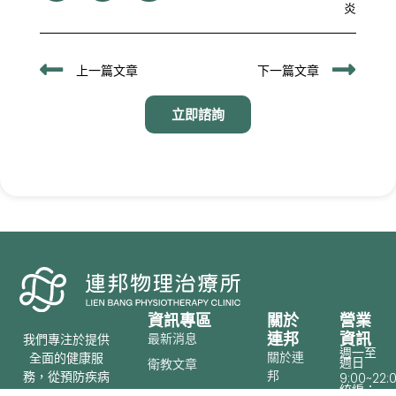
炎
上一頁
下
上一篇文章
下一篇文章
立即諮詢
資訊專區
關於
營業
連邦
資訊
最新消息
我們專注於提供
週一至
關於連
全面的健康服
週日
衛教文章
聯絡我們
邦
務，從預防疾病
9:00~22:
統編：
到有效治療，助