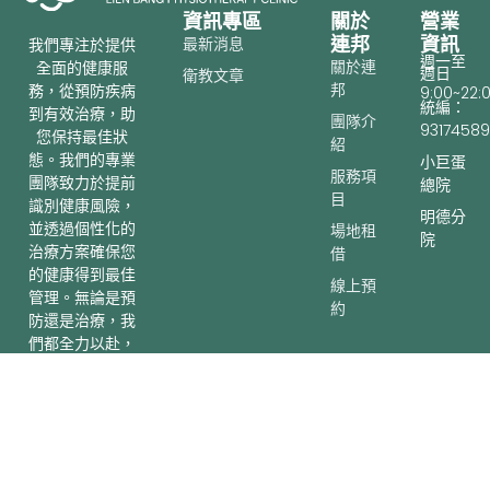
資訊專區
關於
營業
連邦
資訊
最新消息
我們專注於提供
週一至
關於連
全面的健康服
週日
衛教文章
邦
務，從預防疾病
9:00~22:
統編：
到有效治療，助
團隊介
93174589
您保持最佳狀
紹
態。我們的專業
小巨蛋
服務項
團隊致力於提前
總院
目
識別健康風險，
明德分
並透過個性化的
場地租
院
治療方案確保您
借
的健康得到最佳
線上預
管理。無論是預
約
防還是治療，我
聯絡我們
們都全力以赴，
為您的健康保駕
護航。
lienbang.ptclinic@gmail.com
I
T
Y
連
明
n
h
o