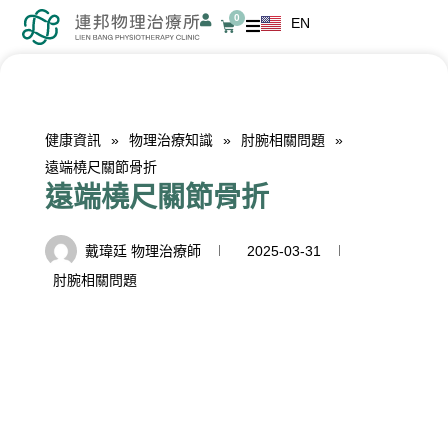
跳
0
EN
購
至
物
籃
主
要
內
健康資訊
»
物理治療知識
»
肘腕相關問題
»
容
遠端橈尺關節骨折
遠端橈尺關節骨折
戴瑋廷 物理治療師
2025-03-31
肘腕相關問題