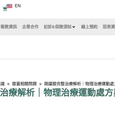
EN
0
購
物
籃
衛教資訊
企業合作
初診&保險須知
線上預約
班表
知識
»
膝蓋相關問題
»
跳躍膝完整治療解析｜物理治療運動處
治療解析｜物理治療運動處方