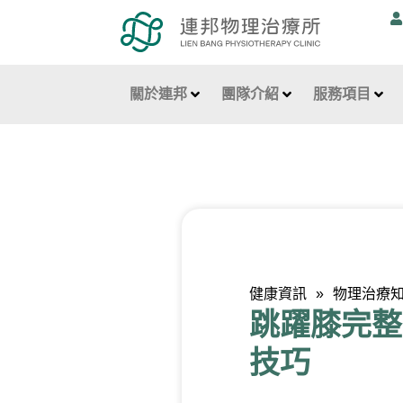
跳
至
主
要
關於連邦
團隊介紹
服務項目
內
容
健康資訊
»
物理治療
跳躍膝完整
技巧