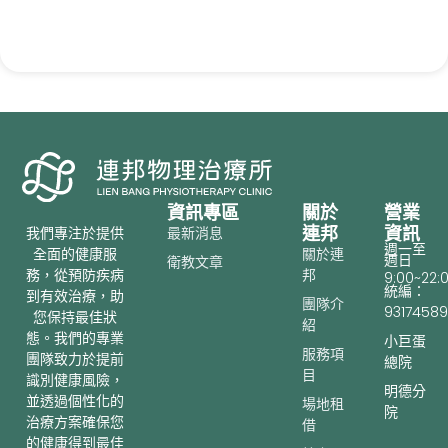
資訊專區
關於
營業
連邦
資訊
最新消息
我們專注於提供
週一至
關於連
全面的健康服
週日
衛教文章
邦
務，從預防疾病
9:00~22:
統編：
到有效治療，助
團隊介
93174589
您保持最佳狀
紹
態。我們的專業
小巨蛋
服務項
團隊致力於提前
總院
目
識別健康風險，
明德分
並透過個性化的
場地租
院
治療方案確保您
借
的健康得到最佳