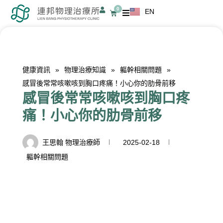
跳
0
EN
購
至
物
籃
主
要
內
健康資訊
»
物理治療知識
»
軀幹相關問題
»
容
感冒後常常咳嗽咳到胸口疼痛！小心你的肋骨前移
感冒後常常咳嗽咳到胸口疼
痛！小心你的肋骨前移
王思翰 物理治療師
2025-02-18
軀幹相關問題