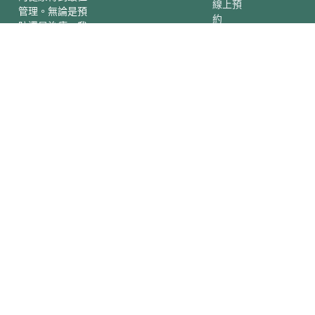
線上預
聯絡我們
管理。無論是預
約
防還是治療，我
們都全力以赴，
為您的健康保駕
護航。
lienbang.ptclinic@gmail.com
I
T
Y
連
明
n
h
o
邦
德
s
r
u
t
e
t
物
分
a
a
u
理
院
g
d
b
r
s
e
治
a
療
m
所
Copyright © 2026 連邦物理治療所 |保留一切權利