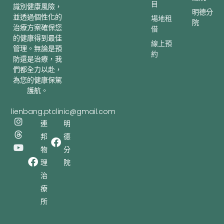
目
識別健康風險，
明德分
並透過個性化的
場地租
院
治療方案確保您
借
的健康得到最佳
線上預
管理。無論是預
約
防還是治療，我
們都全力以赴，
為您的健康保駕
護航。
lienbang.ptclinic@gmail.com
I
T
Y
連
明
n
h
o
邦
德
s
r
u
t
e
t
物
分
a
a
u
理
院
g
d
b
r
s
e
治
a
療
m
所