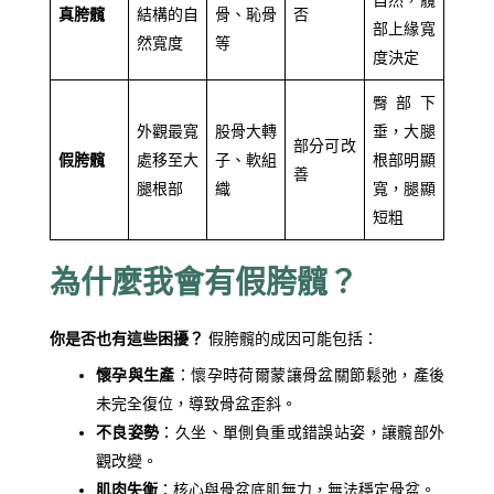
自然，髖
真胯髖
結構的自
骨、恥骨
否
部上緣寬
然寬度
等
度決定
臀部下
外觀最寬
股骨大轉
垂，大腿
部分可改
假胯髖
處移至大
子、軟組
根部明顯
善
腿根部
織
寬，腿顯
短粗
為什麼我會有假胯髖？
你是否也有這些困擾？
假胯髖的成因可能包括：
懷孕與生產
：懷孕時荷爾蒙讓骨盆關節鬆弛，產後
未完全復位，導致骨盆歪斜。
不良姿勢
：久坐、單側負重或錯誤站姿，讓髖部外
觀改變。
肌肉失衡
：核心與骨盆底肌無力，無法穩定骨盆。