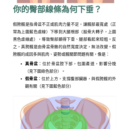
你的臀部線條為何下垂？
假胯髖是指骨盆不正或肌肉力量不足，讓髖部最寬處（正
常為上圖藍色虛線）下移到大腿根部（股骨大轉子，上圖
黑色虛線處），導致臀部顯得下垂、腿部看起來短粗。反
之，真胯髖是由骨盆骨骼的自然寬度決定，無法改變。假
胯髖的成因多與肌肉、姿勢或髖關節問題有關，像是：
真骨盆
：位於骨盆腔下部，包圍產道，影響分娩
（見下圖綠色部分）。
假骨盆
：位於上方，支撐腹部臟器，與假胯髖的外
觀有關（見下圖藍色部分）