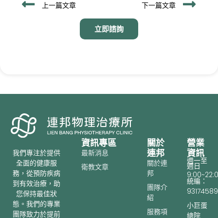
上一頁
下
上一篇文章
下一篇文章
立即諮詢
資訊專區
關於
營業
連邦
資訊
最新消息
我們專注於提供
週一至
關於連
全面的健康服
週日
衛教文章
邦
務，從預防疾病
9:00~22:
統編：
到有效治療，助
團隊介
93174589
您保持最佳狀
紹
態。我們的專業
小巨蛋
服務項
團隊致力於提前
總院