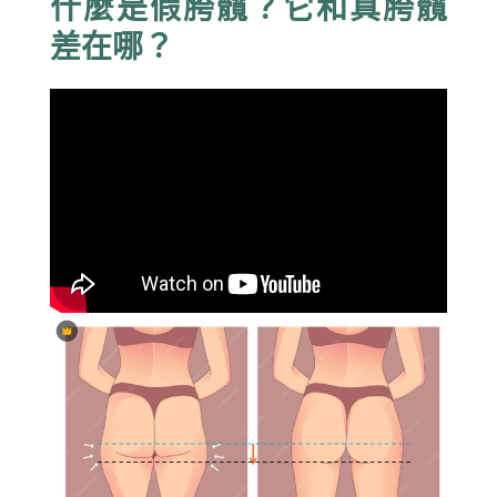
什麼是假胯髖？它和真胯髖
差在哪？