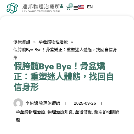
跳
0
EN
購
至
物
籃
主
要
內
健康資訊
»
孕產婦物理治療
»
容
假胯髖Bye Bye！骨盆矯正：重塑迷人體態，找回自信身
形
假胯髖Bye Bye！骨盆矯
正：重塑迷人體態，找回自
信身形
李伯錦 物理治療師
2025-09-26
孕產婦物理治療
,
物理治療知識
,
產後修復
,
髖關節相關問
題