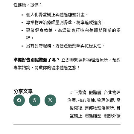
性健康，提供：
個人化骨盆矯正與體態雕塑計畫。
專業物理治療師量測骨盆，精準追蹤進度。
專業健身教練，為您量身打造完美體態雕塑的課
程。
另有到府服務，方便產後媽咪與忙碌女性。
準備好告別假胯髖了嗎？
立即聯繫連邦物理治療所，預約
專業諮詢，開啟你的健康體態之旅！
分享文章
#
下背痛
,
假胯髖
,
台北物理
治療
,
核心訓練
,
物理治療
,
產
後恢復
,
連邦物理治療所
,
骨
盆矯正
,
體態雕塑
,
髖部外擴