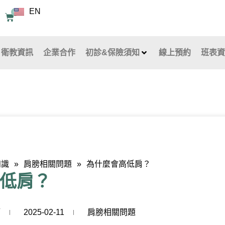
EN
0
購
物
籃
衛教資訊
企業合作
初診&保險須知
線上預約
班表
知識
»
肩膀相關問題
»
為什麼會高低肩？
低肩？
師
2025-02-11
肩膀相關問題