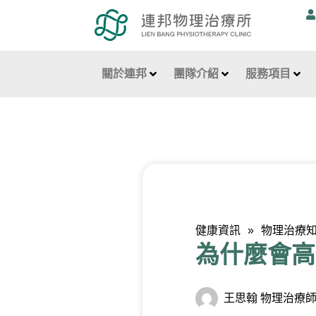
跳
至
主
要
關於連邦
團隊介紹
服務項目
內
容
健康資訊
»
物理治療
為什麼會高
王思翰 物理治療