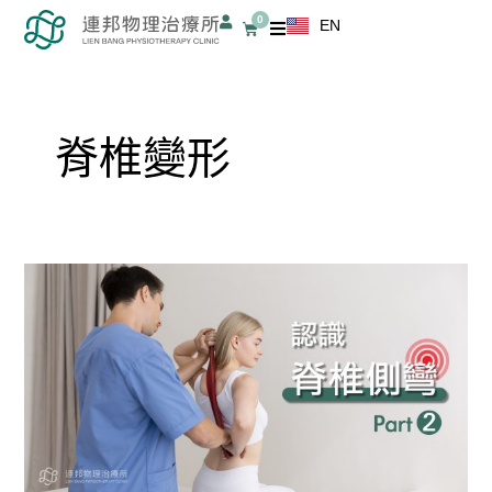
跳
0
EN
購
至
物
籃
主
要
內
脊椎變形
容
認
識
脊
椎
側
彎
2