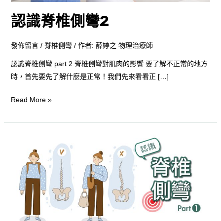
認識脊椎側彎2
發佈留言
/
脊椎側彎
/ 作者:
薛婷之 物理治療師
認識脊椎側彎 part 2 脊椎側彎對肌肉的影響 要了解不正常的地方
時，首先要先了解什麼是正常！我們先來看看正 […]
Read More »
認
識
脊
椎
側
彎