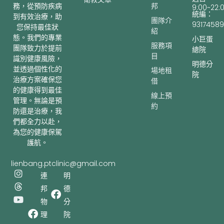
邦
務，從預防疾病
9:00~22:
統編：
到有效治療，助
團隊介
93174589
您保持最佳狀
紹
態。我們的專業
小巨蛋
服務項
團隊致力於提前
總院
目
識別健康風險，
明德分
並透過個性化的
場地租
院
治療方案確保您
借
的健康得到最佳
線上預
管理。無論是預
約
防還是治療，我
們都全力以赴，
為您的健康保駕
護航。
lienbang.ptclinic@gmail.com
I
T
Y
連
明
n
h
o
邦
德
s
r
u
t
e
t
物
分
a
a
u
理
院
g
d
b