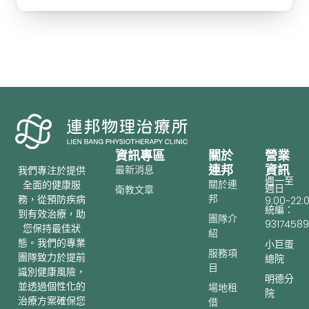
資訊專區
關於
營業
連邦
資訊
最新消息
我們專注於提供
週一至
關於連
全面的健康服
週日
衛教文章
邦
務，從預防疾病
9:00~22:
統編：
到有效治療，助
團隊介
93174589
您保持最佳狀
紹
態。我們的專業
小巨蛋
服務項
團隊致力於提前
總院
目
識別健康風險，
明德分
並透過個性化的
場地租
院
治療方案確保您
借