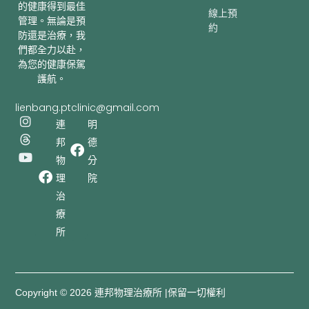
的健康得到最佳
線上預
管理。無論是預
約
防還是治療，我
們都全力以赴，
為您的健康保駕
護航。
lienbang.ptclinic@gmail.com
I
T
Y
連
明
n
h
o
邦
德
s
r
u
t
e
t
物
分
a
a
u
理
院
g
d
b
r
s
e
治
a
療
m
所
Copyright © 2026 連邦物理治療所 |保留一切權利