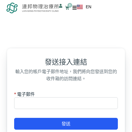
跳
0
EN
購
至
物
籃
主
要
內
容
發送接入連結
輸入您的帳戶電子郵件地址，我們將向您發送到您的
收件箱的訪問連結。
電子郵件
發送