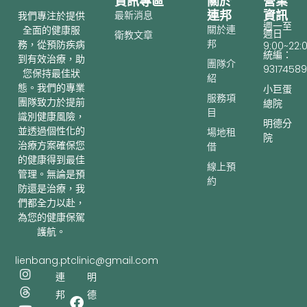
資訊專區
關於
營業
連邦
資訊
最新消息
我們專注於提供
週一至
關於連
全面的健康服
週日
衛教文章
邦
務，從預防疾病
9:00~22:
統編：
到有效治療，助
團隊介
93174589
您保持最佳狀
紹
態。我們的專業
小巨蛋
服務項
團隊致力於提前
總院
目
識別健康風險，
明德分
並透過個性化的
場地租
院
治療方案確保您
借
的健康得到最佳
線上預
管理。無論是預
約
防還是治療，我
們都全力以赴，
為您的健康保駕
護航。
lienbang.ptclinic@gmail.com
I
T
Y
連
明
n
h
o
邦
德
s
r
u