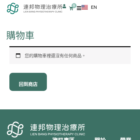
跳
0
EN
購
至
物
籃
主
要
購物車
內
容
您的購物車裡還沒有任何商品。
回到商店