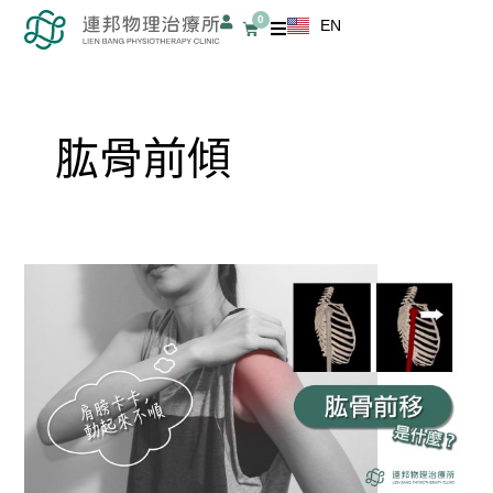
跳
0
EN
購
至
物
籃
主
要
內
肱骨前傾
容
肱
骨
前
移