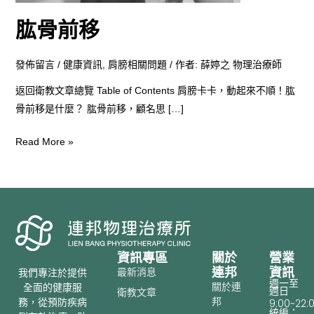
肱骨前移
發佈留言
/
健康資訊
,
肩膀相關問題
/ 作者:
薛婷之 物理治療師
返回衛教文章總覽 Table of Contents 肩膀卡卡，動起來不順！肱
骨前移是什麼？ 肱骨前移，顧名思 […]
Read More »
資訊專區
關於
營業
連邦
資訊
最新消息
我們專注於提供
週一至
關於連
全面的健康服
週日
衛教文章
邦
務，從預防疾病
9:00~22:
統編：