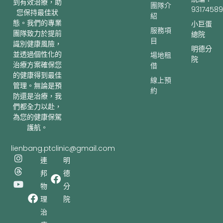
到有效治療，助
團隊介
93174589
您保持最佳狀
紹
態。我們的專業
小巨蛋
服務項
團隊致力於提前
總院
目
識別健康風險，
明德分
並透過個性化的
場地租
院
治療方案確保您
借
的健康得到最佳
線上預
管理。無論是預
約
防還是治療，我
們都全力以赴，
為您的健康保駕
護航。
lienbang.ptclinic@gmail.com
I
T
Y
連
明
n
h
o
邦
德
s
r
u
t
e
t
物
分
a
a
u
理
院
g
d
b
r
s
e
治
a