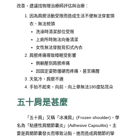
改善，建議找物理治療師評估與治療：
因為肩膀活動受限而造成生活不便無法穿套頭
衣、無法梳頭
洗澡時清潔部位受限
上廁所時無法向後清潔
女性無法穿脫背扣式內衣
肩膀疼痛導致睡眠受影響
側躺壓到肩膀疼痛
因固定姿勢僵硬而疼痛，甚至痛醒
天氣冷，肩膀不適
手抬不起來，向前、向上舉無法180度貼耳朵
五十肩是甚麼
「五十肩」又稱「冰凍肩」(Frozen shoulder)，學
名為「粘連性肩關節囊炎」(Adhesive Capsulitis)。主
要是肩關節囊發炎而導致沾黏，進而造成肩關節的攣