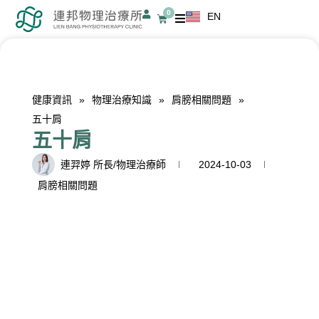
跳
0
EN
購
至
物
籃
主
要
內
健康資訊
»
物理治療知識
»
肩膀相關問題
»
容
五十肩
五十肩
連羿婷 所長/物理治療師
2024-10-03
肩膀相關問題