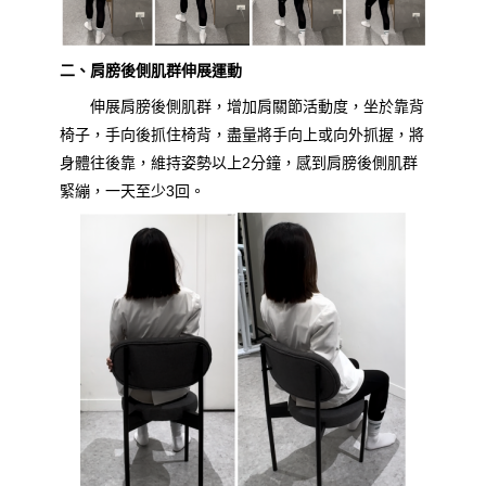
二、肩膀後側肌群伸展運動
伸展肩膀後側肌群，增加肩關節活動度，坐於靠背
椅子，手向後抓住椅背，盡量將手
向上或向外
抓握，將
身體往後靠，維持姿勢以上2分鐘，感到肩膀後側肌群
緊繃，一天至少3回。