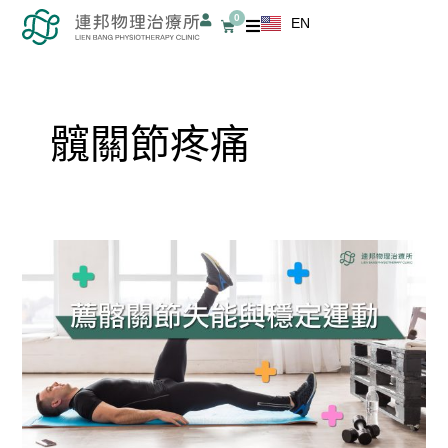
跳
0
EN
購
至
物
籃
主
要
內
髖關節疼痛
容
薦
髂
關
節
失
能
與
穩