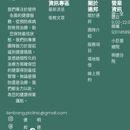
資訊專區
關於
營業
連邦
資訊
最新消息
我們專注於提供
週一至
關於連
全面的健康服
週日
衛教文章
邦
務，從預防疾病
9:00~22:
統編：
到有效治療，助
團隊介
93174589
您保持最佳狀
紹
態。我們的專業
小巨蛋
服務項
團隊致力於提前
總院
目
識別健康風險，
明德分
並透過個性化的
場地租
院
治療方案確保您
借
的健康得到最佳
線上預
管理。無論是預
約
防還是治療，我
們都全力以赴，
為您的健康保駕
護航。
lienbang.ptclinic@gmail.com
I
T
Y
連
明
n
h
o
邦
德
s
r
u