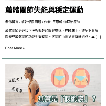
定
薦髂關節失能與穩定運動
運
動
發佈留言
/
軀幹相關問題
/ 作者:
王思翰 物理治療師
薦髂關節是連接下肢與軀幹的關鍵結構，在臨床上，許多下背痛
問題與薦髂關節功能失衡有關。該關節由骨盆與薦椎組成，本 […]
Read More »
屁
股
大？
五
五
身？
其