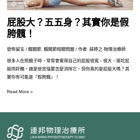
實
你
屁股大？五五身？其實你是假
是
假
胯髖！
胯
髖！
發佈留言
/
髖關節
,
髖關節相關問題
/ 作者:
薛婷之 物理治療師
很多人在照鏡子時，常常會覺得自己的屁股很寬、很大，兩坨屁
股肉好醜，總是很苦惱要怎麼消除它，但你真的是屁股大嗎？其
實你有可能是『假胯髖』！
Read More »