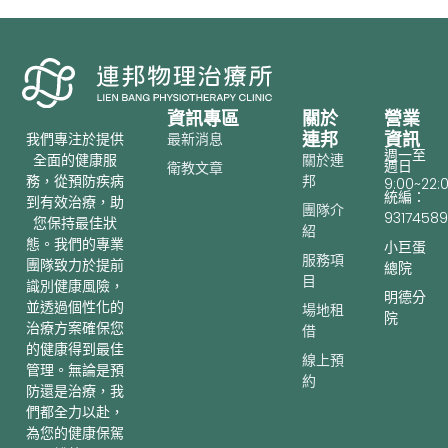
手
資訊專區
關於
營業
連邦
資訊
最新消息
我們專注於提供
週一至
關於連
全面的健康服
週日
衛教文章
邦
務，從預防疾病
9:00~22:
統編：
到有效治療，助
團隊介
93174589
您保持最佳狀
紹
態。我們的專業
小巨蛋
服務項
團隊致力於提前
總院
目
識別健康風險，
明德分
並透過個性化的
場地租
院
治療方案確保您
借
的健康得到最佳
線上預
管理。無論是預
約
防還是治療，我
們都全力以赴，
為您的健康保駕