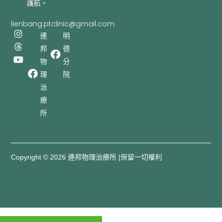
護航。
lienbang.ptclinic@gmail.com
I
T
Y
連
明
n
h
o
邦
德
s
r
u
t
e
t
物
分
a
a
u
理
院
g
d
b
r
s
e
治
a
療
m
所
Copyright © 2026 連邦物理治療所 |保留一切權利