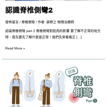
認識脊椎側彎2
發佈留言
/
脊椎側彎
/ 作者:
薛婷之 物理治療師
認識脊椎側彎 part 2 脊椎側彎對肌肉的影響 要了解不正常的地方
時，首先要先了解什麼是正常！我們先來看看正 […]
Read More »
認
識
脊
椎
側
彎