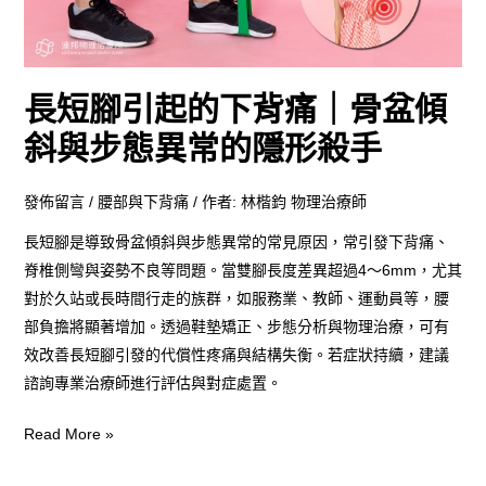
下
背
痛
長短腳引起的下背痛｜骨盆傾
｜
骨
斜與步態異常的隱形殺手
盆
傾
發佈留言
/
腰部與下背痛
/ 作者:
林楷鈞 物理治療師
斜
長短腳是導致骨盆傾斜與步態異常的常見原因，常引發下背痛、
與
脊椎側彎與姿勢不良等問題。當雙腳長度差異超過4～6mm，尤其
步
對於久站或長時間行走的族群，如服務業、教師、運動員等，腰
態
部負擔將顯著增加。透過鞋墊矯正、步態分析與物理治療，可有
異
效改善長短腳引發的代償性疼痛與結構失衡。若症狀持續，建議
常
諮詢專業治療師進行評估與對症處置。
的
隱
Read More »
形
殺