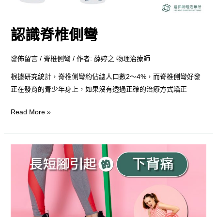
認識脊椎側彎
發佈留言
/
脊椎側彎
/ 作者:
薛婷之 物理治療師
根據研究統計，脊椎側彎約佔總人口數2～4%，而脊椎側彎好發
正在發育的青少年身上，如果沒有透過正確的治療方式矯正
Read More »
長
短
腳
引
起
的