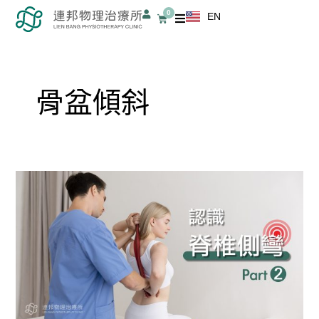
跳
0
EN
購
至
物
籃
主
要
內
骨盆傾斜
容
認
識
脊
椎
側
彎
2