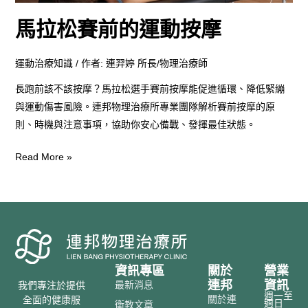
按
馬拉松賽前的運動按摩
摩
運動治療知識
/ 作者:
連羿婷 所長/物理治療師
長跑前該不該按摩？馬拉松選手賽前按摩能促進循環、降低緊繃
與運動傷害風險。連邦物理治療所專業團隊解析賽前按摩的原
則、時機與注意事項，協助你安心備戰、發揮最佳狀態。
Read More »
資訊專區
關於
營業
連邦
資訊
最新消息
我們專注於提供
週一至
關於連
全面的健康服
週日
衛教文章