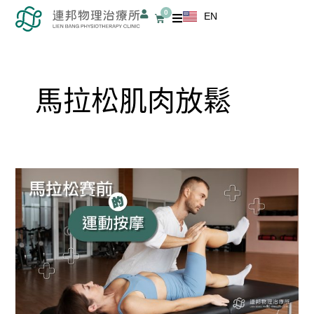
跳
0
EN
購
至
物
籃
主
要
內
馬拉松肌肉放鬆
容
馬
拉
松
賽
前
的
運
動