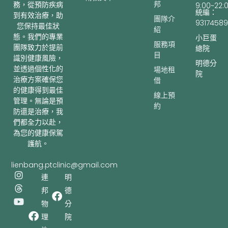
邦
務，從預防疾病
9:00~22:
統編：
到有效治療，助
團隊介
93174589
您保持最佳狀
紹
態。我們的專業
小巨蛋
服務項
團隊致力於提前
總院
目
識別健康風險，
明德分
並透過個性化的
場地租
院
治療方案確保您
借
的健康得到最佳
線上預
管理。無論是預
約
防還是治療，我
們都全力以赴，
為您的健康保駕
護航。
lienbang.ptclinic@gmail.com
I
T
Y
連
明
n
h
o
邦
德
s
r
u
t
e
t
物
分
a
a
u
理
院
g
d
b