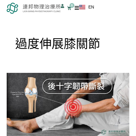
跳
0
EN
購
至
物
籃
主
要
內
過度伸展膝關節
容
後
十
字
韌
帶
斷
裂