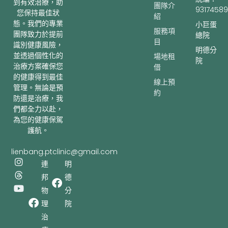
到有效治療，助
團隊介
93174589
您保持最佳狀
紹
態。我們的專業
小巨蛋
服務項
團隊致力於提前
總院
目
識別健康風險，
明德分
並透過個性化的
場地租
院
治療方案確保您
借
的健康得到最佳
線上預
管理。無論是預
約
防還是治療，我
們都全力以赴，
為您的健康保駕
護航。
lienbang.ptclinic@gmail.com
I
T
Y
連
明
n
h
o
邦
德
s
r
u
t
e
t
物
分
a
a
u
理
院
g
d
b
r
s
e
治
a