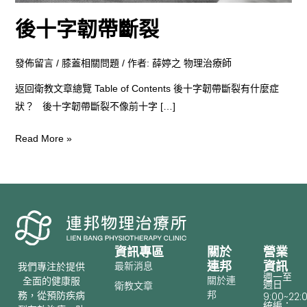
後十字韌帶斷裂
發佈留言
/
膝蓋相關問題
/ 作者:
薛婷之 物理治療師
返回衛教文章總覽 Table of Contents 後十字韌帶斷裂有什麼症
狀？ 後十字韌帶斷裂不像前十字 […]
Read More »
資訊專區
關於
營業
連邦
資訊
最新消息
我們專注於提供
週一至
關於連
全面的健康服
週日
衛教文章
邦
務，從預防疾病
9:00~22:
統編：