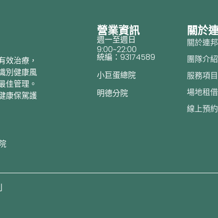
營業資訊
關於
週一至週日
關於連
9:00~22:00
統編：93174589
團隊介
有效治療，
識別健康風
小巨蛋總院
服務項
最佳管理。
場地租
明德分院
健康保駕護
線上預
院
利