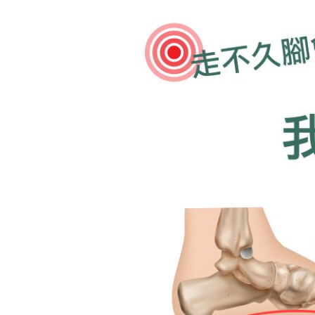
走
不
久
腳
會
痠
我
有
『扁
平
足』
嗎
?