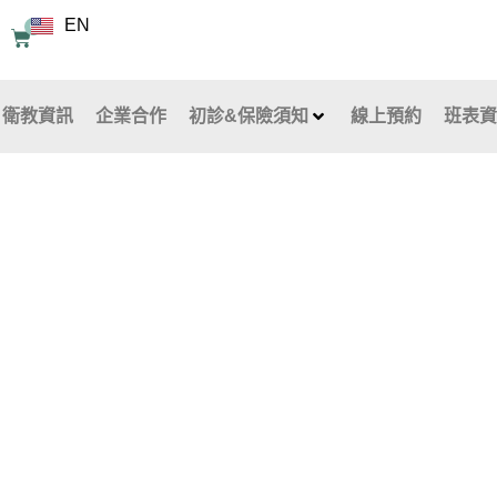
EN
0
購
物
籃
衛教資訊
企業合作
初診&保險須知
線上預約
班表