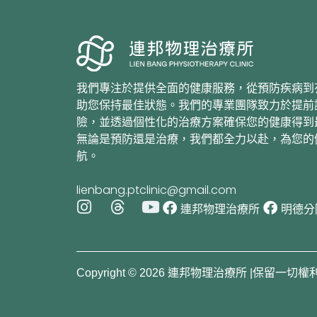
我們專注於提供全面的健康服務，從預防疾病到
助您保持最佳狀態。我們的專業團隊致力於提前
險，並透過個性化的治療方案確保您的健康得到
無論是預防還是治療，我們都全力以赴，為您的
航。
lienbang.ptclinic@gmail.com
I
T
Y
連邦物理治療所
明德分
n
h
o
s
r
u
t
e
t
a
a
u
Copyright © 2026 連邦物理治療所 |保留一切權
g
d
b
r
s
e