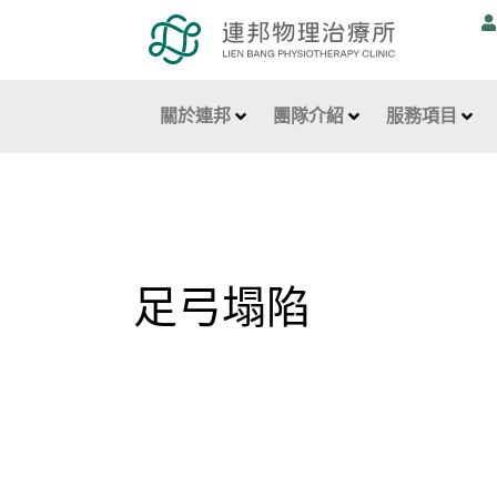
跳
至
主
要
關於連邦
團隊介紹
服務項目
內
容
足弓塌陷