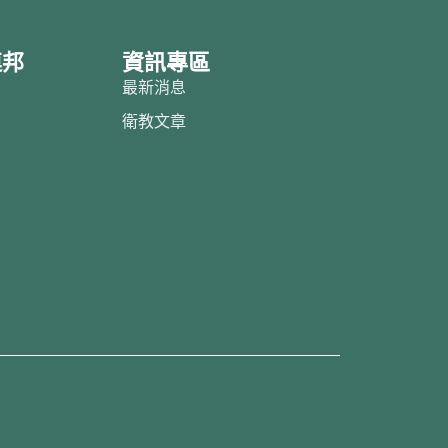
連邦
資訊專區
邦
最新消息
紹
衛教文章
目
借
約