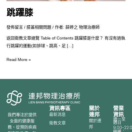
跳躍膝
發佈留言
/
膝蓋相關問題
/ 作者:
薛婷之 物理治療師
返回衛教文章總覽 Table of Contents 跳躍膝是什麼？ 有沒有過執
行跳躍的運動(如排球、跳高、足 […]
Read More »
資訊專區
關於
營業
連邦
資訊
最新消息
我們專注於提供
週一至
關於連
全面的健康服
週日
衛教文章
邦
務，從預防疾病
9:00~22:
統編：