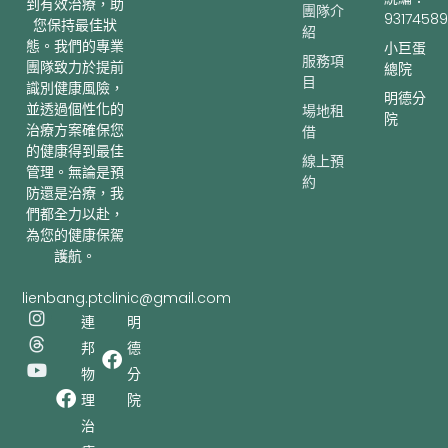
到有效治療，助
團隊介
93174589
您保持最佳狀
紹
態。我們的專業
小巨蛋
服務項
團隊致力於提前
總院
目
識別健康風險，
明德分
並透過個性化的
場地租
院
治療方案確保您
借
的健康得到最佳
線上預
管理。無論是預
約
防還是治療，我
們都全力以赴，
為您的健康保駕
護航。
lienbang.ptclinic@gmail.com
I
T
Y
連
明
n
h
o
邦
德
s
r
u
t
e
t
物
分
a
a
u
理
院
g
d
b
r
s
e
治
a