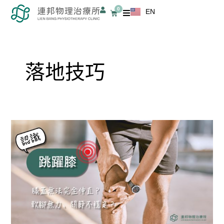
跳
0
EN
購
至
物
籃
主
要
內
落地技巧
容
跳
躍
膝