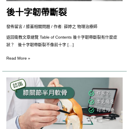
後十字韌帶斷裂
發佈留言
/
膝蓋相關問題
/ 作者:
薛婷之 物理治療師
返回衛教文章總覽 Table of Contents 後十字韌帶斷裂有什麼症
狀？ 後十字韌帶斷裂不像前十字 […]
Read More »
膝
關
節
半
月
軟
骨