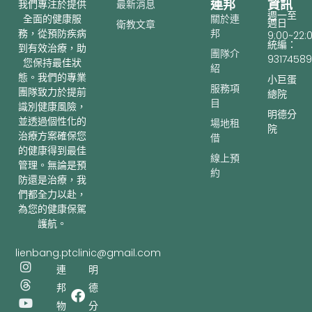
連邦
資訊
最新消息
我們專注於提供
週一至
關於連
全面的健康服
週日
衛教文章
邦
務，從預防疾病
9:00~22:
統編：
到有效治療，助
團隊介
93174589
您保持最佳狀
紹
態。我們的專業
小巨蛋
服務項
團隊致力於提前
總院
目
識別健康風險，
明德分
並透過個性化的
場地租
院
治療方案確保您
借
的健康得到最佳
線上預
管理。無論是預
約
防還是治療，我
們都全力以赴，
為您的健康保駕
護航。
lienbang.ptclinic@gmail.com
I
T
Y
連
明
n
h
o
邦
德
s
r
u
t
e
t
物
分