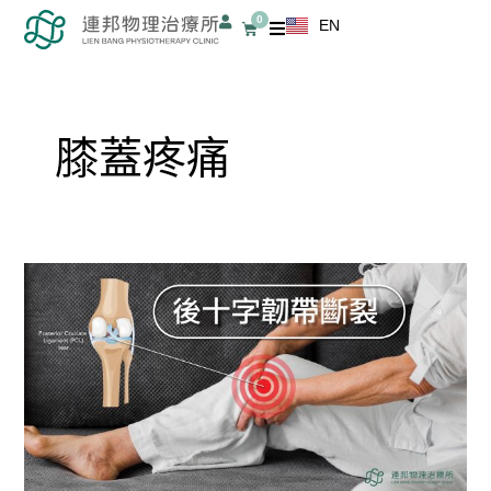
跳
0
EN
購
至
物
籃
主
要
內
膝蓋疼痛
容
後
十
字
韌
帶
斷
裂