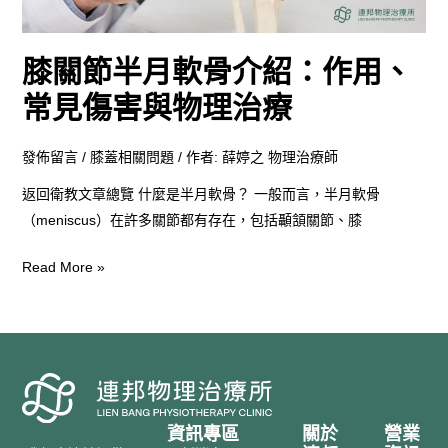
介
紹：
膝關節半月軟骨介紹：作用、
作
用、
常見傷害與物理治療
常
見
發佈留言
/
膝蓋相關問題
/ 作者:
薛婷之 物理治療師
傷
返回衛教文章總覽 什麼是半月軟骨？ 一般而言，半月軟骨
害
（meniscus）在許多關節都有存在，包括顳頷關節、膝
與
物
Read More »
理
治
療
資訊專區
關於
營業