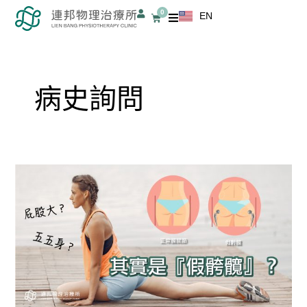
跳
0
EN
購
至
物
籃
主
要
內
病史詢問
容
屁
股
大？
五
五
身？
其
實