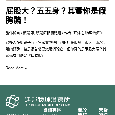
你
屁股大？五五身？其實你是假
是
假
胯髖！
胯
髖！
發佈留言
/
髖關節
,
髖關節相關問題
/ 作者:
薛婷之 物理治療師
很多人在照鏡子時，常常會覺得自己的屁股很寬、很大，兩坨屁
股肉好醜，總是很苦惱要怎麼消除它，但你真的是屁股大嗎？其
實你有可能是『假胯髖』！
Read More »
資訊專區
關於
營業