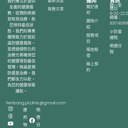
連邦
資訊
最新消息
我們專注於提供
週一至
關於連
全面的健康服
週日
衛教文章
邦
務，從預防疾病
9:00~22:
統編：
到有效治療，助
團隊介
93174589
您保持最佳狀
紹
態。我們的專業
小巨蛋
服務項
團隊致力於提前
總院
目
識別健康風險，
明德分
並透過個性化的
場地租
院
治療方案確保您
借
的健康得到最佳
線上預
管理。無論是預
約
防還是治療，我
們都全力以赴，
為您的健康保駕
護航。
lienbang.ptclinic@gmail.com
I
T
Y
連
明
n
h
o
邦
德
s
r
u
t
e
t
物
分