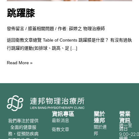
跳躍膝
發佈留言
/
膝蓋相關問題
/ 作者:
薛婷之 物理治療師
返回衛教文章總覽 Table of Contents 跳躍膝是什麼？ 有沒有過執
行跳躍的運動(如排球、跳高、足 […]
Read More »
資訊專區
關於
營業
連邦
資訊
最新消息
我們專注於提供
週一至
關於連
全面的健康服
週日
衛教文章
邦
務，從預防疾病
9:00~22:
統編：