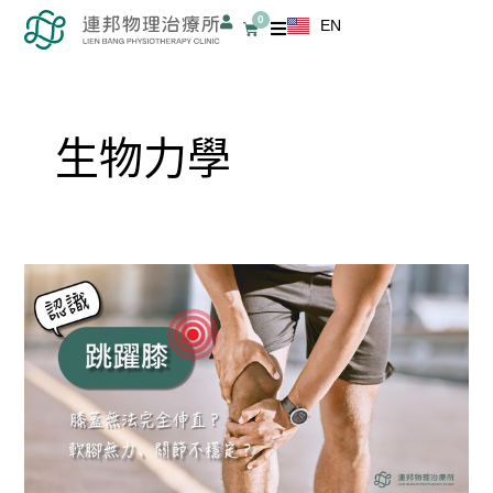
跳
0
EN
購
至
物
籃
主
要
內
生物力學
容
跳
躍
膝