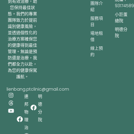
到有效治療，助
團隊介
93174589
您保持最佳狀
紹
態。我們的專業
小巨蛋
服務項
團隊致力於提前
總院
目
識別健康風險，
明德分
並透過個性化的
場地租
院
治療方案確保您
借
的健康得到最佳
線上預
管理。無論是預
約
防還是治療，我
們都全力以赴，
為您的健康保駕
護航。
lienbang.ptclinic@gmail.com
I
T
Y
連
明
n
h
o
邦
德
s
r
u
t
e
t
物
分
a
a
u
理
院
g
d
b
r
s
e
治
a