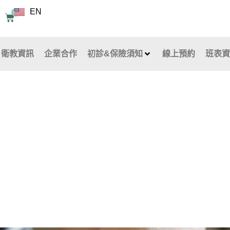
EN
0
購
物
籃
衛教資訊
企業合作
初診&保險須知
線上預約
班表