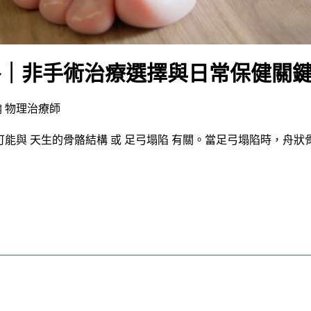
略｜非手術治療選擇與日常保健關
 物理治療師
能與 天生的骨骼結構 或 足弓塌陷 有關。當足弓塌陷時，舟狀骨