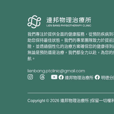
我們專注於提供全面的健康服務，從預防疾病到
助您保持最佳狀態。我們的專業團隊致力於提前
險，並透過個性化的治療方案確保您的健康得到
無論是預防還是治療，我們都全力以赴，為您的
航。
lienbang.ptclinic@gmail.com
I
T
Y
連邦物理治療所
明德分
n
h
o
s
r
u
t
e
t
a
a
u
Copyright © 2026 連邦物理治療所 |保留一切權
g
d
b
r
s
e