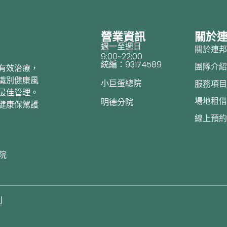
營業資訊
關於
週一至週日
關於連
9:00~22:00
統編：93174589
團隊介
有效治療，
識別健康風
小巨蛋總院
服務項
最佳管理。
場地租
明德分院
健康保駕護
線上預
院
利