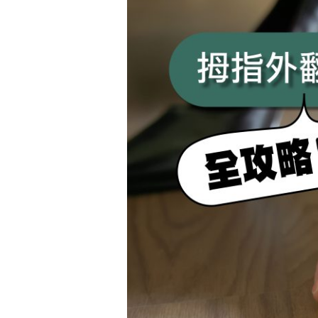
拇
趾
外
翻
矯
正
全
攻
略
｜
非
手
術
治
療
選