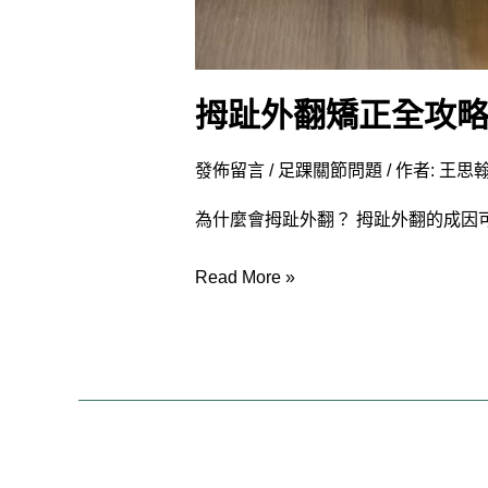
擇
與
日
拇趾外翻矯正全攻
常
保
發佈留言
/
足踝關節問題
/ 作者:
王思翰
健
關
為什麼會拇趾外翻？ 拇趾外翻的成因可
鍵
Read More »