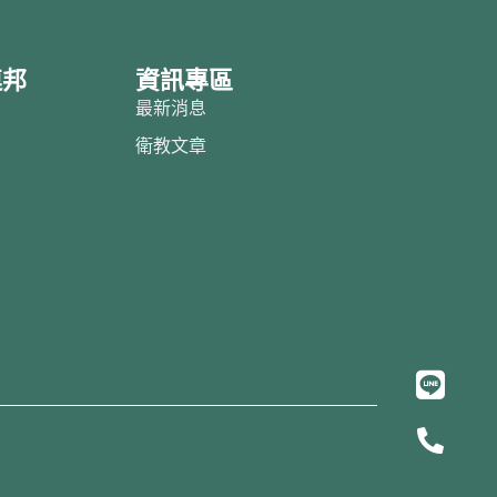
連邦
資訊專區
邦
最新消息
紹
衛教文章
目
借
約
L
i
P
n
h
e
o