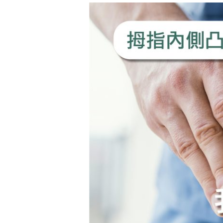
拇
指
內
側
凸
凸
的，
我
有
「拇
指
外
翻」
嗎?