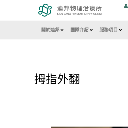
跳
至
主
要
關於連邦
團隊介紹
服務項目
內
容
拇指外翻