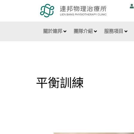
跳
至
主
要
關於連邦
團隊介紹
服務項目
內
容
平衡訓練