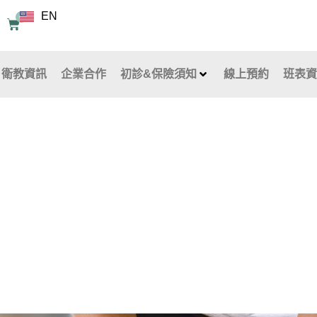
EN
0
購
物
籃
衛教資訊
企業合作
初診&保險須知
線上預約
班表