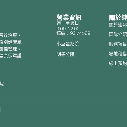
營業資訊
關於
週一至週日
關於連
9:00~22:00
統編：93174589
團隊介
有效治療，
識別健康風
小巨蛋總院
服務項
最佳管理。
場地租
明德分院
健康保駕護
線上預
院
利