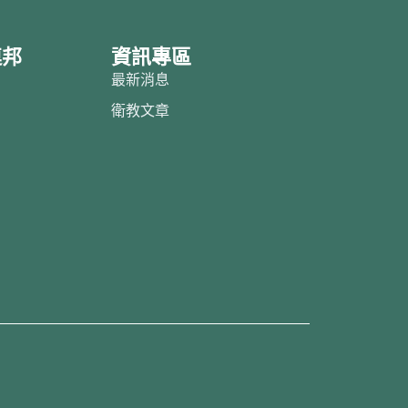
連邦
資訊專區
邦
最新消息
紹
衛教文章
目
借
約