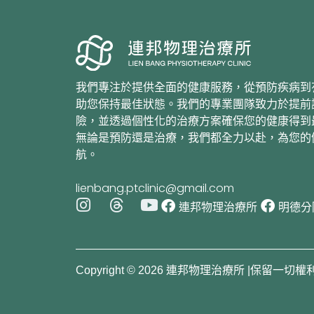
我們專注於提供全面的健康服務，從預防疾病到
助您保持最佳狀態。我們的專業團隊致力於提前
險，並透過個性化的治療方案確保您的健康得到
無論是預防還是治療，我們都全力以赴，為您的
航。
lienbang.ptclinic@gmail.com
I
T
Y
連邦物理治療所
明德分
n
h
o
s
r
u
t
e
t
a
a
u
Copyright © 2026 連邦物理治療所 |保留一切權
g
d
b
r
s
e