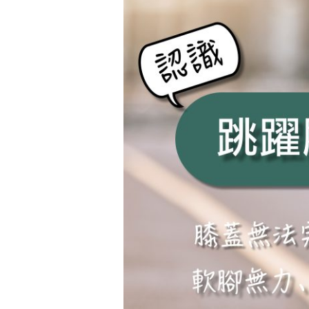
跳
躍
膝