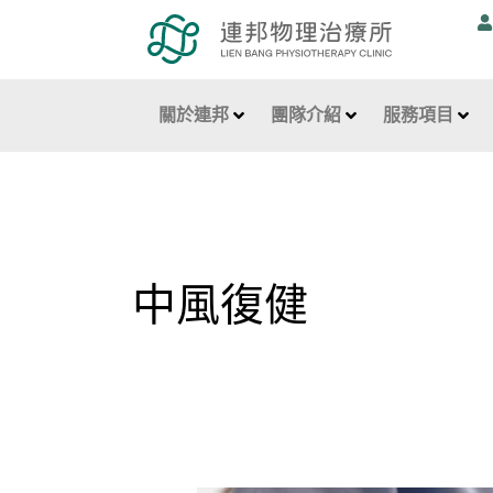
跳
至
主
要
關於連邦
團隊介紹
服務項目
內
容
中風復健