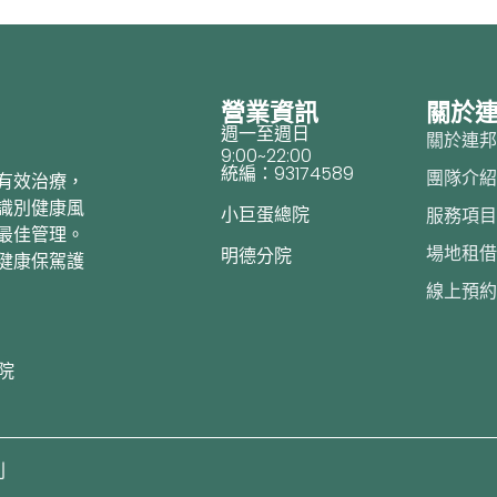
營業資訊
關於
週一至週日
關於連
9:00~22:00
統編：93174589
團隊介
有效治療，
識別健康風
小巨蛋總院
服務項
最佳管理。
場地租
明德分院
健康保駕護
線上預
院
利