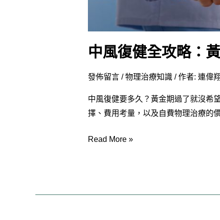
物
理
治
中風復健全攻略：
療
一
發佈留言
/
物理治療知識
/ 作者:
連偉翔
次
搞
中風復健要多久？黃金期過了就沒希
懂！
擇、費用考量，以及自費物理治療的
Read More »