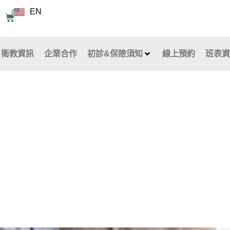
EN
0
購
物
籃
衛教資訊
企業合作
初診&保險須知
線上預約
班表