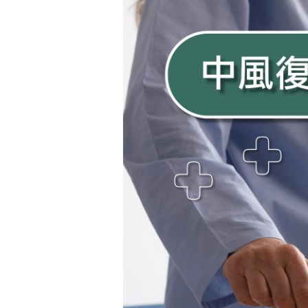
中
風
復
健
全
攻
略：
黃
金
期、
地
點、
費
用、
自
費