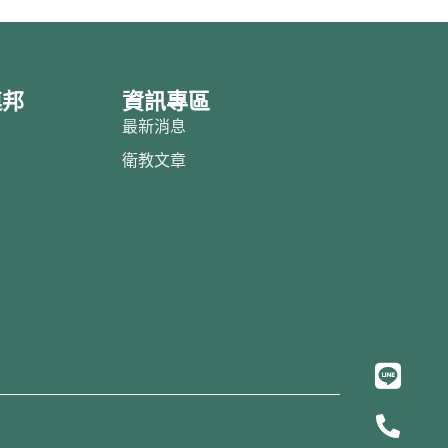
連邦
資訊專區
邦
最新消息
紹
衛教文章
目
借
約
L
i
P
n
h