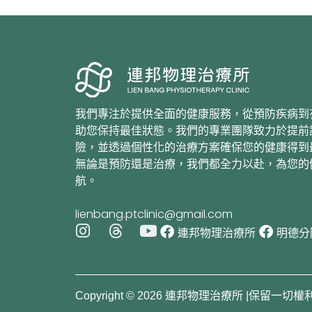
我們專注於提供全面的健康服務，從預防疾病到
助您保持最佳狀態。我們的專業團隊致力於提前
險，並透過個性化的治療方案確保您的健康得到
無論是預防還是治療，我們都全力以赴，為您的
航。
lienbang.ptclinic@gmail.com
I
T
Y
連邦物理治療所
明德分
n
h
o
s
r
u
t
e
t
a
a
u
Copyright © 2026 連邦物理治療所 |保留一切權
g
d
b