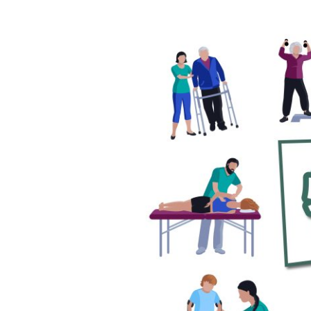
物
理
治
療
知
多
少？