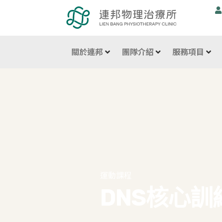
跳
至
主
要
關於連邦
團隊介紹
服務項目
內
容
運動課程
DNS核心訓