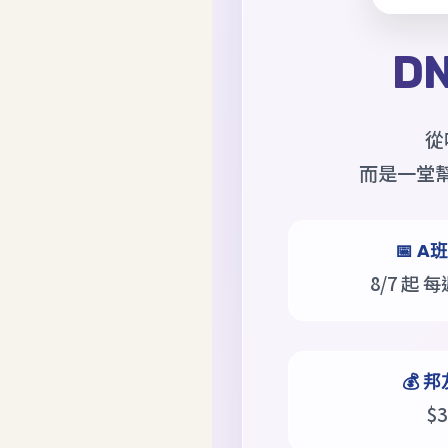
D
從
而是一堂
📅 
8/7 起 每
💰 
$3