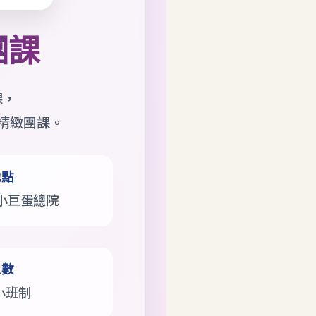
團課
課，
精緻團課。
地點
小巨蛋總院
人數
緻小班制