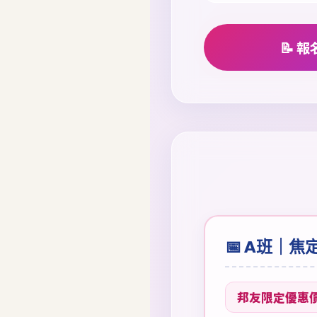
📝 
📅 A班｜焦
邦友限定優惠價 $