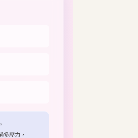
。
過多壓力，