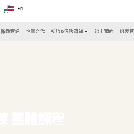
EN
0
購
物
籃
衛教資訊
企業合作
初診&保險須知
線上預約
班表
練 團體課程