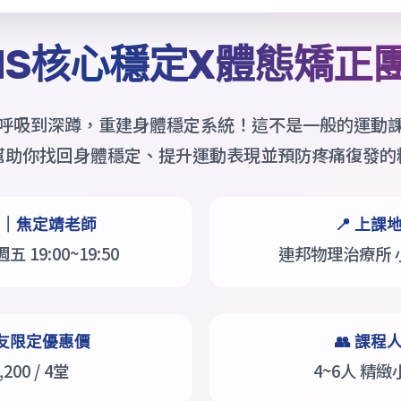
NS核心穩定X體態矯正
呼吸到深蹲，重建身體穩定系統！這不是一般的運動
幫助你找回身體穩定、提升運動表現並預防疼痛復發的
A班｜焦定靖老師
📍 上課
週五 19:00~19:50
連邦物理治療所 
邦友限定優惠價
👥 課程
,200 / 4堂
4~6人 精